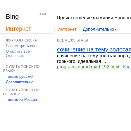
Интернет
Изображения
Видео
Дополнительно
|
MSN
Hotmail
Beta
Bing
Интернет
Интернет
Дополнительно
▼
ЖУРНАЛ ПОИСКА
ВСЕ РЕЗУЛЬТАТЫ
Просмотреть все
сочинение на тему золотая 
Очистить все
·
сочинение на тему золотая пора 
Отключить
горького. идеальная ...
prograins.narod.ru/id-192.html
·
Кэш
СУЗИТЬ ПОИСК ПО
ЯЗЫКУ
Только русский
Дополнительно
СУЗИТЬ ПОИСК ПО
РЕГИОНУ
Только из Россия