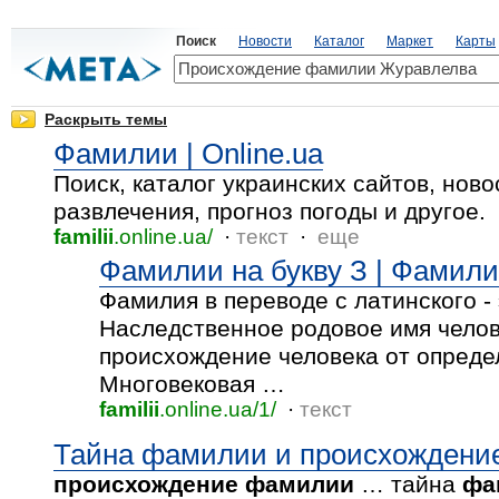
Поиск
Новости
Каталог
Маркет
Карты
Раскрыть темы
Фамилии | Online.ua
Поиск, каталог украинских сайтов, ново
развлечения, прогноз погоды и другое.
familii
.online.ua/
·
текст
·
еще
Фамилии на букву З | Фамилии
Фамилия в переводе с латинского - 
Наследственное родовое имя чело
происхождение человека от опреде
Многовековая …
familii
.online.ua/1/
·
текст
Тайна фамилии и происхождени
происхождение
фамилии
… тайна
фа