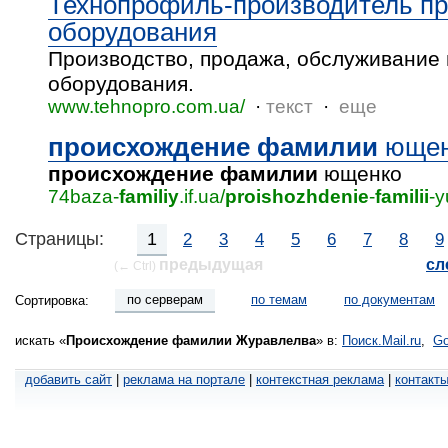
Технопрофиль-производитель п
оборудования
Производство, продажа, обслуживание
оборудования.
www.tehnopro.com.ua/
·
текст
·
еще
происхождение
фамилии
ющен
происхождение
фамилии
ющенко
74baza-
familiy
.if.ua/
proishozhdenie
-
familii
-y
Cтраницы:
1
2
3
4
5
6
7
8
9
предыдущая
сл
(← Ctrl)
по серверам
по темам
по документам
Сортировка:
искать «
Происхождение фамилии Журавлелва
» в:
Поиск.Mail.ru
,
Go
добавить сайт
|
реклама на портале
|
контекстная реклама
|
контакт