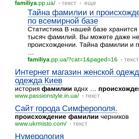
familiya
.pp.ua/
·
текст
·
еще
Тайна фамилии и происхожд
по всемирной базе
Статистика В нашей базе хранится
тысяч фамилий. Вы можете даже не
происхождении. Тайна фамилии и 
…
familiya
.pp.ua/?cat=1&paged=16
·
текст
Интернет магазин женской одежд
одежда Киев
история
фамилии
вднх …
происхожде
www.passionstyle.in.ua/
·
текст
Сайт города Симферополя.
происхождение
фамилии
черников
www.ukrmisto.com/
·
текст
Нумерология