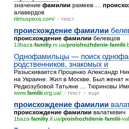
значение
фамилии
рамеев …
происхо
алавердов
ritmuspexa.com/
·
текст
происхождение
фамилии
беле
происхождение
фамилии
белевцов
13baza-
familiy
.rv.ua/
proishozhdenie
-
familii
-
Однофамильцы — поиск однофа
родственников, знакомых и
Разыскивается Проценко Александр Ник
на Украине. Жил в Москве. Был женат 
Редкозубовой Татьяне … Тюриновы Им
www.
familii
.org.ua/
·
текст
·
еще
происхождение
фамилии
вала
происхождение
фамилии
валаткевич
1baza-
familiy
.if.ua/
proishozhdenie
-
familii
-va