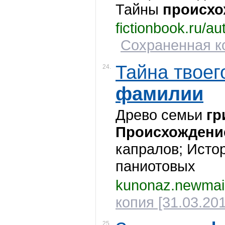
Тайны
происхо
fictionbook.ru/au
Сохраненная ко
Тайна твоег
24.
фамилии
Древо семьи
гр
Происхождени
капралов; Исто
паниотовых
kunonaz.newmai
копия [31.03.201
25.