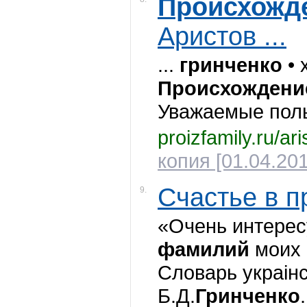
Происхожд
Аристов ...
...
гринченко
• 
Происхождени
Уважаемые поль
proizfamily.ru/ar
копия [01.04.201
Счастье в п
9.
«Очень интере
фамилий
моих 
Словарь украiнс
Б.Д.
Гринченко
.