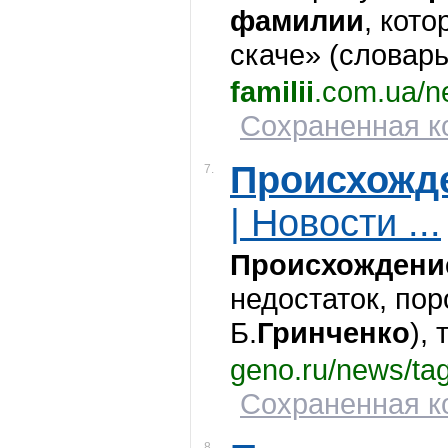
фамилии
, кото
скаче» (словар
familii
.com.ua/n
Сохраненная ко
Происхожд
7.
| Новости ...
Происхождени
недостаток, пор
Б.
Гринченко
), т
geno.ru/news/ta
Сохраненная ко
8.