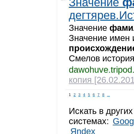
Значение
ф
дегтярев.Ист
Значение
фами
Значение имен и
происхождени
Смелов история 
dawohuve.tripo
копия [26.02.201
1
2
3
4
5
6
7
8
...
Искать в други
системах:
Goog
Яndex