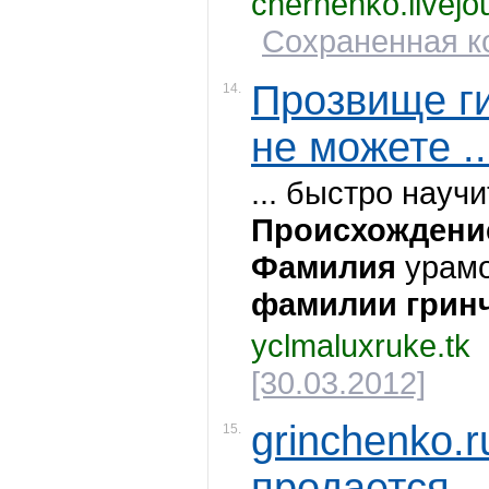
chernenko.livejo
Сохраненная ко
Прозвище ги
14.
не можете ..
... быстро науч
Происхождени
Фамилия
урамо
фамилии
грин
yclmaluxruke.tk
[30.03.2012]
grinchenko.
15.
продается