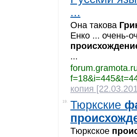
...
Она такова
Гри
Енко ... очень-о
происхождени
...
forum.gramota.r
f=18&i=445&t=4
копия [22.03.201
Тюркские
ф
19.
происхожд
Тюркское
прои