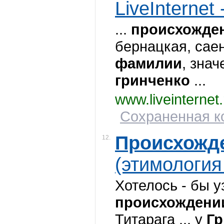
LiveInternet 
...
происхожде
бернацкая, сае
фамилии
, зна
гринченко
...
www.liveinternet
Сохраненная ко
Происхожд
12.
(этимология 
Хотелось - бы у
происхождени
Титарага ... у
Гр