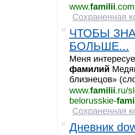
www.
familii
.com
Сохраненная ко
ЧТОБЫ ЗНА
10.
БОЛЬШЕ...
Меня интересу
фамилий
Медяни
близнецов» (сл
www.
familii
.ru/
belorusskie-
famil
Сохраненная ко
Дневник dow
11.