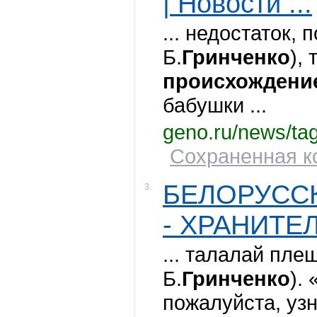
| Новости ...
... недостаток, 
Б.
Гринченко
), 
происхождени
бабушки ...
geno.ru/news/ta
Сохраненная ко
БЕЛОРУСС
3.
- ХРАНИТЕ
... талалай пле
Б.
Гринченко
).
пожалуйста, уз