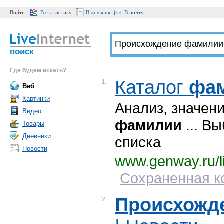
Войти:
В статистику
В дневник
В почту
поиск
Где будем искать?
Каталог
фа
1.
Веб
Картинки
Анализ, значен
Видео
фамилии
... В
Товары
Дневники
списка
Новости
www.genway.ru/li
Сохраненная ко
Происхожд
2.