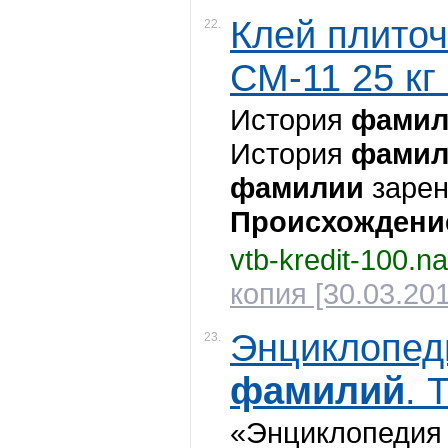
Клей плито
22.
СМ-11 25 кг .
История
фамил
История
фамил
фамилии
зарен
Происхождени
vtb-kredit-100.n
копия [30.03.201
Энциклопед
23.
фамилий
. 
«Энциклопедия