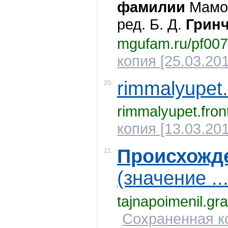
фамилии
Мамон
ред. Б. Д.
Грин
mgufam.ru/pf007
копия [25.03.201
rimmalyupet.
20.
rimmalyupet.fron
копия [13.03.201
Происхожд
21.
(значение ..
tajnapoimenil.gr
Сохраненная ко