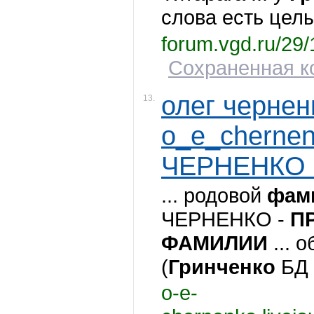
слова есть целый
forum.vgd.ru/29
Сохраненная ко
олег чернен
13.
o_e_chernen
ЧЕРНЕНКО .
... родовой
фам
ЧЕРНЕНКО -
П
ФАМИЛИИ
... 
(
Гринченко
БД .
o-e-