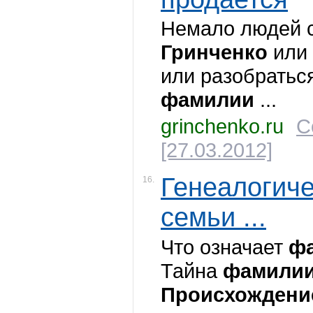
Немало людей 
Гринченко
или 
или разобратьс
фамилии
...
grinchenko.ru
С
[27.03.2012]
Генеалогиче
16.
семьи ...
Что означает
ф
Тайна
фамили
Происхождени