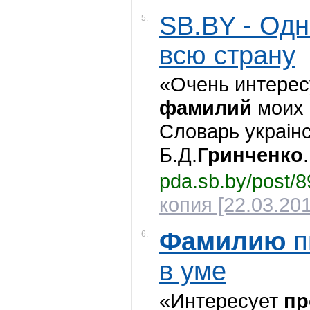
SB.BY - Од
5.
всю страну
«Очень интере
фамилий
моих 
Словарь украiнс
Б.Д.
Гринченко
.
pda.sb.by/post/
копия [22.03.201
Фамилию
п
6.
в уме
«Интересует
пр