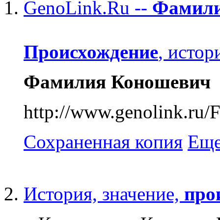
GenoLink.Ru --
Фамил
Происхождение
, исто
Фамилия
Коношевич
http://www.genoli
Сохраненная копия
Еще
История, значение,
про