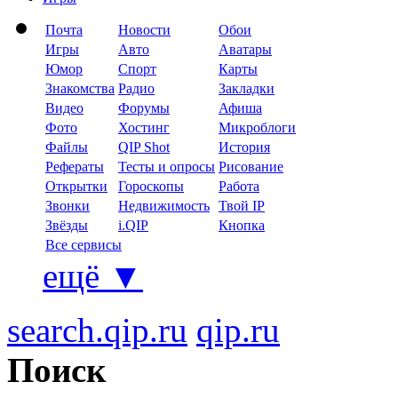
Почта
Новости
Обои
Игры
Авто
Аватары
Юмор
Спорт
Карты
Знакомства
Радио
Закладки
Видео
Форумы
Афиша
Фото
Хостинг
Микроблоги
Файлы
QIP Shot
История
Рефераты
Тесты и опросы
Рисование
Открытки
Гороскопы
Работа
Звонки
Недвижимость
Твой IP
Звёзды
i.QIP
Кнопка
Все сервисы
ещё
▼
search.qip.ru
qip.ru
Поиск