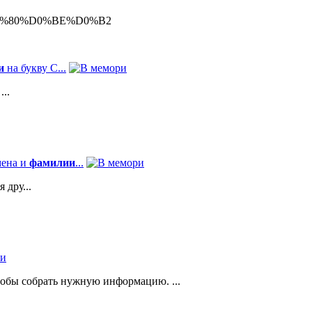
2%D1%80%D0%BE%D0%B2
и
на букву С...
..
мена и
фамилии
...
 дру...
тобы собрать нужную информацию. ...