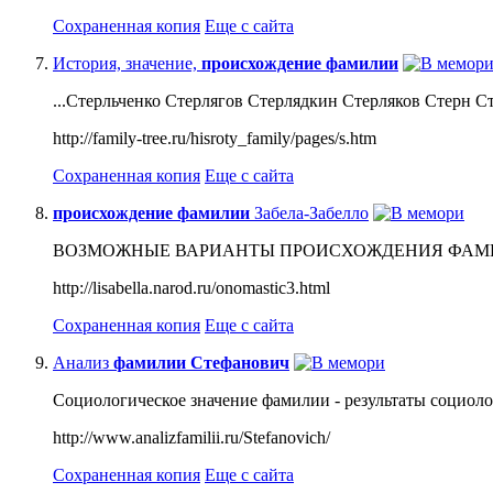
Сохраненная копия
Еще с сайта
История, значение,
происхождение
фамилии
...Стерльченко Стерлягов Стерлядкин Стерляков Стерн Ст
http://family-tree.ru/hisroty_family/pages/s.htm
Сохраненная копия
Еще с сайта
происхождение
фамилии
Забела-Забелло
ВОЗМОЖНЫЕ ВАРИАНТЫ ПРОИСХОЖДЕНИЯ ФАМИЛИИ 
http://lisabella.narod.ru/onomastic3.html
Сохраненная копия
Еще с сайта
Анализ
фамилии
Стефанович
Социологическое значение фамилии - результаты социоло
http://www.analizfamilii.ru/Stefanovich/
Сохраненная копия
Еще с сайта