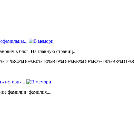
нофамильцы...
нович в блог: На главную страниц...
82%D0%B5%D1%84%D0%B0%D0%BD%D0%BE%D0%B2%D0%B8%D1%8
- история...
ие фамилии, фамилия,...