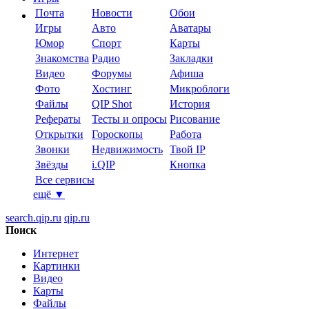
Почта
Новости
Обои
Игры
Авто
Аватары
Юмор
Спорт
Карты
Знакомства
Радио
Закладки
Видео
Форумы
Афиша
Фото
Хостинг
Микроблоги
Файлы
QIP Shot
История
Рефераты
Тесты и опросы
Рисование
Открытки
Гороскопы
Работа
Звонки
Недвижимость
Твой IP
Звёзды
i.QIP
Кнопка
Все сервисы
ещё
▼
search.qip.ru
qip.ru
Поиск
Интернет
Картинки
Видео
Карты
Файлы