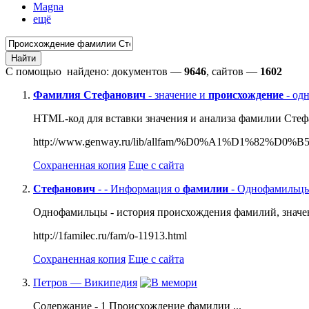
Magna
ещё
С помощью
найдено: документов —
9646
, сайтов —
1602
Фамилия
Стефанович
- значение и
происхождение
- од
HTML-код для вставки значения и анализа фамилии Стефа
http://www.genway.ru/lib/allfam/%D0%A1%D1%
Сохраненная копия
Еще с сайта
Стефанович
- - Информация о
фамилии
- Однофамильцы 
Однофамильцы - история происхождения фамилий, значен
http://1familec.ru/fam/o-11913.html
Сохраненная копия
Еще с сайта
Петров — Википедия
Содержание - 1 Происхождение фамилии ...