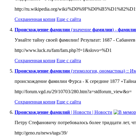
http://ru.wikipedia.org/wiki/%D0%9F%D0%B5%D1%8
Сохраненная копия
Еще с сайта
Происхождение
фамилии
(значение
фамилии
) -
фамили
Узнайте тайну своей фамилии! Результат: 1687 - Сабанеев .
http://www.luck.ru/fam/fam.php?f=1&slovo=%D1
Сохраненная копия
Еще с сайта
Происхождение
фамилии
(этимология, ономастика) :: И
происхождение фамилии Фурса - К середине 1877 «Тайная
http://forum.vgd.ru/29/10703/280.htm?a=stdforum_view&o=
Сохраненная копия
Еще с сайта
Происхождение
фамилий
| Новости | Новости
Петру Стефановичу потребовалось более тридцати лет, ч
http://geno.ru/news/tags/39/