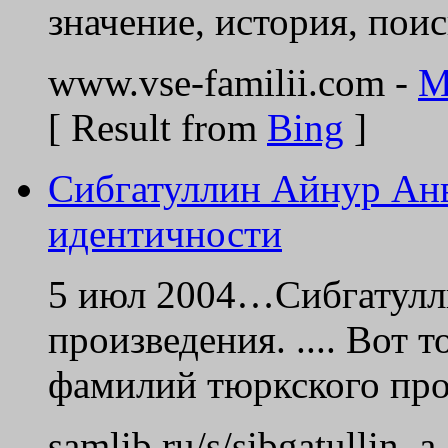
значение, история, пои
www.vse-familii.com -
M
[ Result from
Bing
]
Сибгатуллин Айнур Анв
идентичности
5 июл 2004…Сибгатулл
произведения. .... Вот 
фамилий тюркского пр
samlib.ru/s/sibgatullin_a