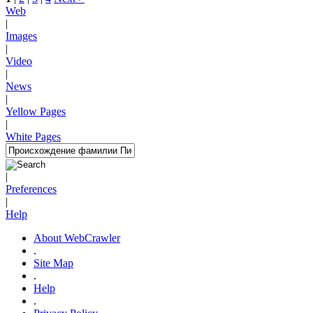
Web
|
Images
|
Video
|
News
|
Yellow Pages
|
White Pages
|
Preferences
|
Help
About WebCrawler
.
Site Map
.
Help
.