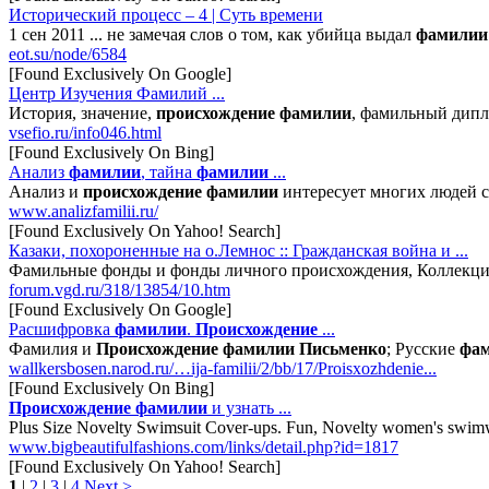
Исторический процесс – 4 | Суть времени
1 сен 2011 ... не замечая слов о том, как убийца выдал
фамилии
eot.su/node/6584
[Found Exclusively On Google]
Центр Изучения Фамилий ...
История, значение,
происхождение
фамилии
, фамильный дипл
vsefio.ru/info046.html
[Found Exclusively On Bing]
Анализ
фамилии
, тайна
фамилии
...
Анализ и
происхождение
фамилии
интересует многих людей с
www.analizfamilii.ru/
[Found Exclusively On Yahoo! Search]
Казаки, похороненные на о.Лемнос :: Гражданская война и ...
Фамильные фонды и фонды личного происхождения, Коллекции
forum.vgd.ru/318/13854/10.htm
[Found Exclusively On Google]
Расшифровка
фамилии
.
Происхождение
...
Фамилия и
Происхождение
фамилии
Письменко
; Русские
фа
wallkersbosen.narod.ru/…ija-familii/2/bb/17/Proisxozhdenie...
[Found Exclusively On Bing]
Происхождение
фамилии
и узнать ...
Plus Size Novelty Swimsuit Cover-ups. Fun, Novelty women's swimwear
www.bigbeautifulfashions.com/links/detail.php?id=1817
[Found Exclusively On Yahoo! Search]
1
|
2
|
3
|
4
Next >