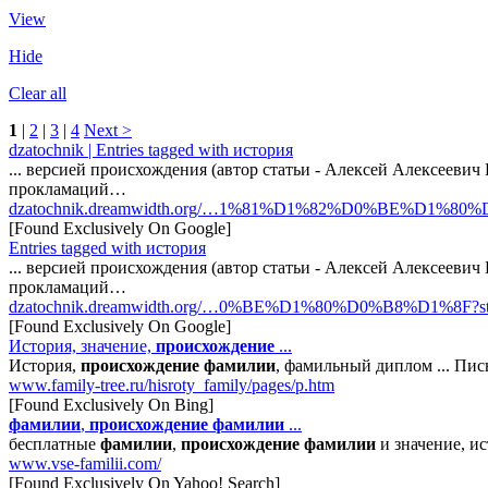
View
Hide
Clear all
1
|
2
|
3
|
4
Next >
dzatochnik | Entries tagged with история
... версией происхождения (автор статьи - Алексей Алексеевич 
прокламаций…
dzatochnik.dreamwidth.org/…1%81%D1%82%D0%BE%D1%8
[Found Exclusively On Google]
Entries tagged with история
... версией происхождения (автор статьи - Алексей Алексеевич 
прокламаций…
dzatochnik.dreamwidth.org/…0%BE%D1%80%D0%B8%D1%8F?sty
[Found Exclusively On Google]
История, значение,
происхождение
...
История,
происхождение
фамилии
, фамильный диплом ... Пи
www.family-tree.ru/hisroty_family/pages/p.htm
[Found Exclusively On Bing]
фамилии
,
происхождение
фамилии
...
бесплатные
фамилии
,
происхождение
фамилии
и значение, и
www.vse-familii.com/
[Found Exclusively On Yahoo! Search]