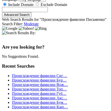
Include Domain
Exclude Domain
Web Search Results for "Происхождение фамилии Письменко"
Search Filter:
Moderate
Are you looking for?
No Suggestions Found.
Recent Searches
Происхождение фамилии Сиг…
Происхождение фамилии Бур…
Происхождение фамилии Вож…
Происхождение фамилии Топ…
Происхождение фамилии Губ…
Происхождение фамилии Акс…
Происхождение фамилии Бум…
Происхождение фамилии Каю…