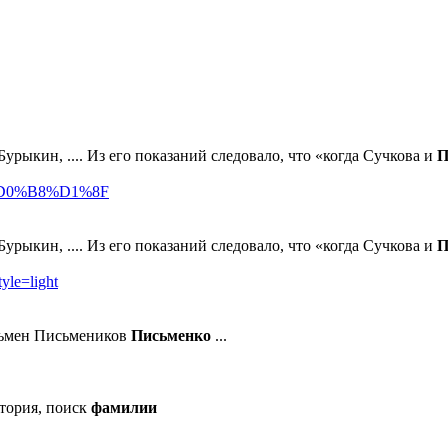
Бурыкин, .... Из его показаний следовало, что «когда Сучкова и
П
0%D0%B8%D1%8F
Бурыкин, .... Из его показаний следовало, что «когда Сучкова и
П
le=light
сьмен Письмеников
Письменко
...
стория, поиск
фамилии