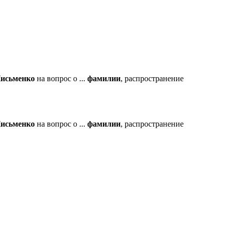
исьменко
на вопрос о ...
фамилии
, распространение
исьменко
на вопрос о ...
фамилии
, распространение