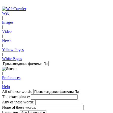
Web
|
Images
|
Video
|
News
|
Yellow Pages
|
White Pages
|
Preferences
|
Help
All of these words:
The exact phrase:
Any of these words:
None of these words:
Language: