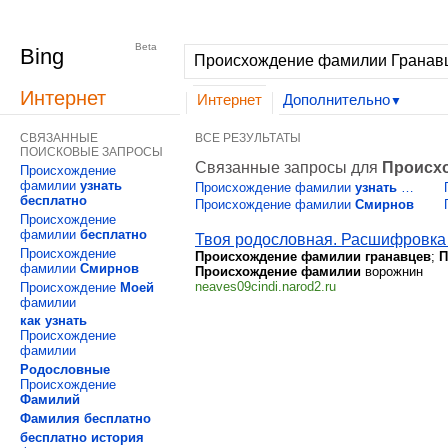
Интернет
Изображения
Видео
Дополнительно
|
MSN
Hotmail
Beta
Bing
Интернет
Интернет
Дополнительно
▼
СВЯЗАННЫЕ
ВСЕ РЕЗУЛЬТАТЫ
ПОИСКОВЫЕ ЗАПРОСЫ
Связанные запросы для
Происх
Происхождение
фамилии
узнать
Происхождение фамилии
узнать
…
бесплатно
Происхождение фамилии
Смирнов
Происхождение
фамилии
бесплатно
Твоя родословная. Расшифровка .
Происхождение
Происхождение фамилии гранавцев
;
П
фамилии
Смирнов
Происхождение
фамилии
ворожнин
neaves09cindi.narod2.ru
Происхождение
Моей
фамилии
как
узнать
Происхождение
фамилии
Родословные
Происхождение
Фамилий
Фамилия
бесплатно
бесплатно
история