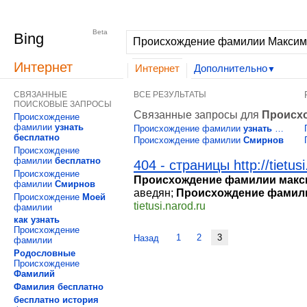
Интернет
Изображения
Видео
Дополнительно
|
MSN
Hotmail
Beta
Bing
Интернет
Интернет
Дополнительно
▼
СВЯЗАННЫЕ
ВСЕ РЕЗУЛЬТАТЫ
ПОИСКОВЫЕ ЗАПРОСЫ
Связанные запросы для
Происх
Происхождение
фамилии
узнать
Происхождение фамилии
узнать
…
бесплатно
Происхождение фамилии
Смирнов
Происхождение
фамилии
бесплатно
404 - страницы http://tietusi
Происхождение
Происхождение фамилии макс
фамилии
Смирнов
аведян;
Происхождение
фамил
Происхождение
Моей
tietusi.narod.ru
фамилии
как
узнать
Происхождение
1
2
3
Назад
фамилии
Родословные
Происхождение
Фамилий
Фамилия
бесплатно
бесплатно
история