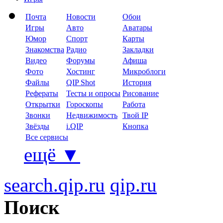
Почта
Новости
Обои
Игры
Авто
Аватары
Юмор
Спорт
Карты
Знакомства
Радио
Закладки
Видео
Форумы
Афиша
Фото
Хостинг
Микроблоги
Файлы
QIP Shot
История
Рефераты
Тесты и опросы
Рисование
Открытки
Гороскопы
Работа
Звонки
Недвижимость
Твой IP
Звёзды
i.QIP
Кнопка
Все сервисы
ещё
▼
search.qip.ru
qip.ru
Поиск