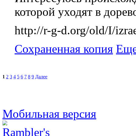
которой уходят в дорев
http://r-g-d.org/old/I/izr
Сохраненная копия
Еще
1
2
3
4
5
6
7
8
9
Далее
Мобильная версия