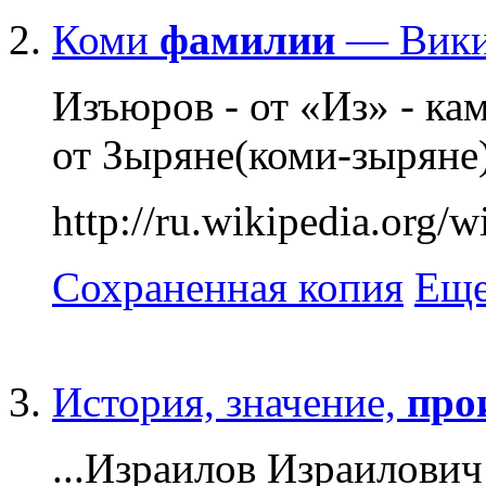
Коми
фамилии
— Вики
Изъюров - от «Из» - кам
от Зыряне(коми-зыряне) 
http://ru.wikiped
Сохраненная копия
Еще
История, значение,
про
...Израилов Израилови