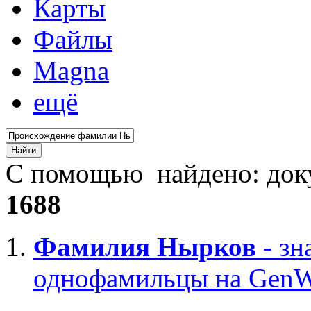
Карты
Файлы
Magna
ещё
С помощью
найдено: до
1688
Фамилия
Нырков
- зн
однофамильцы на GenW