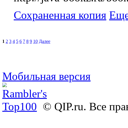
Сохраненная копия
Еще
1
2
3
4
5
6
7
8
9
10
Далее
Мобильная версия
© QIP.ru. Все пр