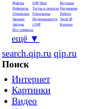
Файлы
QIP Shot
История
Рефераты
Тесты и опросы
Рисование
Открытки
Гороскопы
Работа
Звонки
Недвижимость
Твой IP
Звёзды
i.QIP
Кнопка
Все сервисы
ещё
▼
search.qip.ru
qip.ru
Поиск
Интернет
Картинки
Видео