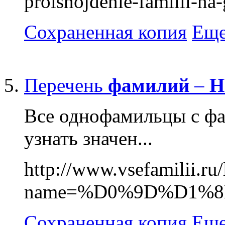
proishojdenie-familii-na
Сохраненная копия
Еще
Перечень
фамилий
–
Н
Все однофамильцы с фа
узнать значен...
http://www.vsefamilii.ru
name=%D0%9D%D1%
Сохраненная копия
Еще