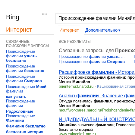
Интернет
Изображения
Видео
Дополнительно
|
MSN
Hotmail
Beta
Bing
Интернет
Интернет
Дополнительно
▼
СВЯЗАННЫЕ
ВСЕ РЕЗУЛЬТАТЫ
ПОИСКОВЫЕ ЗАПРОСЫ
Связанные запросы для
Происх
Происхождение
фамилии
узнать
Происхождение фамилии
узнать
…
бесплатно
Происхождение фамилии
Смирнов
Происхождение
фамилии
бесплатно
Расшифровка
фамилии
- История
Происхождение
История
происхождения
фамилии
:
про
фамилии
Смирнов
Минюк
Миняйло
...
brientemu3.narod.ru
·
Кэшированная стран
Происхождение
Моей
фамилии
Анализ
фамилии
. Значение
фам
как
узнать
Откуда появилась
фамилия
,
происхож
Происхождение
Минюк
Миняйло
...
фамилии
mouffworkrares.narod.ru/Proishozhdenie-
fa
Родословные
Происхождение
ИНДИВИДУАЛЬНЫЙ КОНСТРУКТО
Фамилий
Миняйло
значение
фамилии
; Гениалоги
Фамилия
бесплатно
бесплатно моцный
бесплатно
история
www.calnenkt1.nm.ru