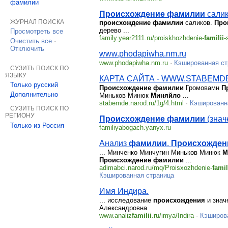
фамилии
Происхождение
фамилии
салико
ЖУРНАЛ ПОИСКА
происхождение
фамилии
саликов.
Про
дерево ...
Просмотреть все
family.year2111.ru/proiskhozhdenie-
familii
-
Очистить все
·
Отключить
www.phodapiwha.nm.ru
www.phodapiwha.nm.ru
·
Кэшированная ст
СУЗИТЬ ПОИСК ПО
ЯЗЫКУ
КАРТА САЙТА - WWW.STABEMDE
Только русский
Происхождение
фамилии
Громовамн
П
Дополнительно
Миньков Минюк
Миняйло
...
stabemde.narod.ru/1g/4.html
·
Кэшированн
СУЗИТЬ ПОИСК ПО
РЕГИОНУ
Происхождение
фамилии
(значе
Только из Россия
familiyabogach.yanyx.ru
Анализ
фамилии
.
Происхожден
... Минченко Минчугин Миньков Минюк
М
Происхождение
фамилии
...
adimabci.narod.ru/mq/Proisxozhdenie-
famil
Кэшированная страница
Имя Индира.
... исследование
происхождения
и знач
Александровна
www.analiz
familii
.ru/imya/Indira
·
Кэширов