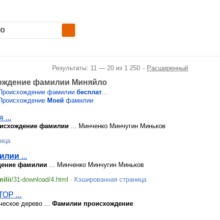
Результаты: 11 — 20 из 1 250
Расширенный
·
ождение фамилии Миняйло
Происхождение фамилии
бесплат
…
Происхождение
Моей
фамилии
 ...
исхождение
фамилии
... Минченко Минчугин Миньков
ица
илии
...
дение
фамилии
... Минченко Минчугин Миньков
milii
/31-download/4.html
·
Кэшированная страница
Р ...
ческое дерево ...
Фамилии
происхождение