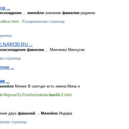
в ...
исхождение
...
миняйло
значение
фамилии
родинне
salikov.html
·
Кэшированная страница
раница
.NAROD.RU ...
роисхождение
фамилии
... Минченко Минчугин
ая страница
ние ...
ие
...
иняйло
Минюк В святцах есть имена Мина и
ii
-Rejmxe/11-Proishozhdenie-
familii
-2.html
·
ения двух
фамилий
...
Миняйло
Индира
анная страница