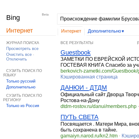
Интернет
Изображения
Видео
Дополнительно
|
MSN
Hotmail
Beta
Bing
Интернет
Интернет
Дополнительно
▼
ЖУРНАЛ ПОИСКА
ВСЕ РЕЗУЛЬТАТЫ
Просмотреть все
Guestbook
Очистить все
·
ЗАМЕТКИ ПО ЕВРЕЙСКОЙ ИСТ
Отключить
ГОСТЕВАЯ КНИГА Спасибо за уча
berkovich-zametki.com/Guestbook
СУЗИТЬ ПОИСК ПО
ЯЗЫКУ
Кэшированная страница
Только русский
ДАНЮИ - ДТДМ
Дополнительно
Официальный сайт Дворца Творч
СУЗИТЬ ПОИСК ПО
Ростова-на-Дону
РЕГИОНУ
dtdm-rostov.ru/danui/members.php
Только из Россия
ПУТЬ СВЕТА
Посвящается . Матери Мира, вно
быть сохранена в тайне.
gamaiyn.narod.ru/kn2.htm
·
Кэширо