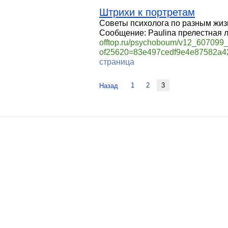
Штрихи к портретам
Советы психолога по разным жизн
Сообщение: Paulina прелестная 
offtop.ru/psychoboum/v12_607099_
of25620=83e497cedf9e4e87582a
страница
1
2
3
Назад